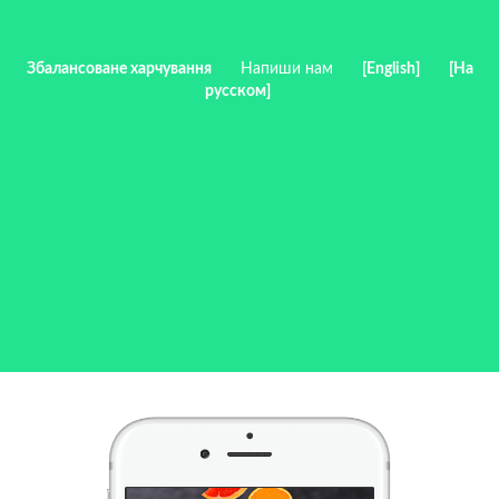
Збалансоване харчування
Напиши нам
[English]
[На
русском]