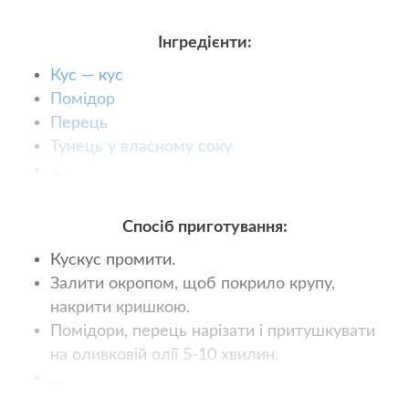
Інгредієнти:
Кус — кус
Помідор
Перець
Тунець у власному соку
...
Спосіб приготування:
Кускус промити.
Залити окропом, щоб покрило крупу,
накрити кришкою.
Помідори, перець нарізати і притушкувати
на оливковій олії 5-10 хвилин.
...