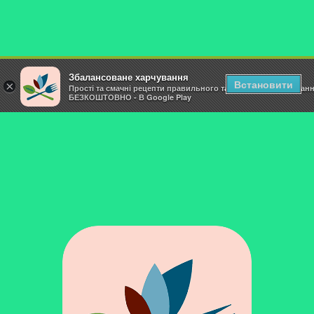
Збалансоване харчування
Встановити
×
Прості та смачні рецепти правильного та здорового харчуван
БЕЗКОШТОВНО - В Google Play