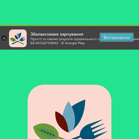
Збалансоване харчування
Встановити
×
Прості та смачні рецепти правильного та здорового харчуван
БЕЗКОШТОВНО - В Google Play