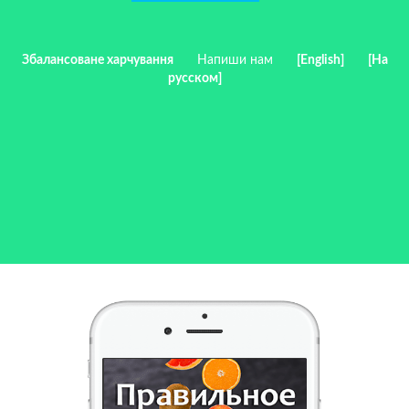
Збалансоване харчування
Напиши нам
[English]
[На
русском]