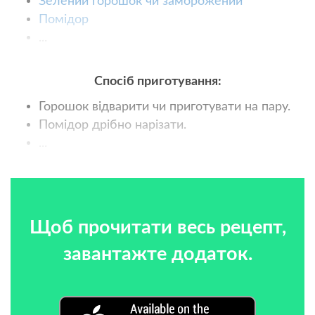
Зелений горошок чи заморожений
Помідор
...
Спосіб приготування:
Горошок відварити чи приготувати на пару.
Помідор дрібно нарізати.
...
Щоб прочитати весь рецепт,
завантажте додаток.