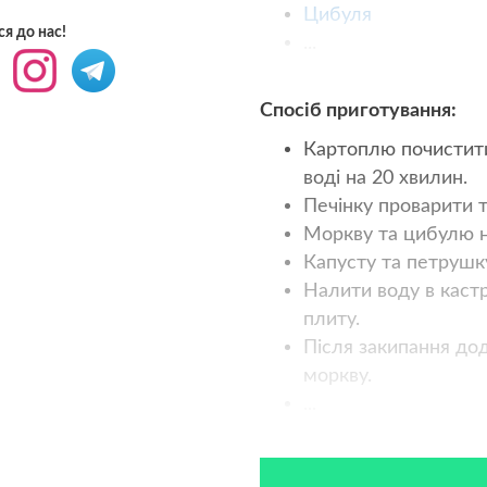
Цибуля
я до нас!
...
Спосіб приготування:
Картоплю почистити
воді на 20 хвилин.
Печінку проварити 
Моркву та цибулю н
Капусту та петрушк
Налити воду в каст
плиту.
Після закипання до
моркву.
...