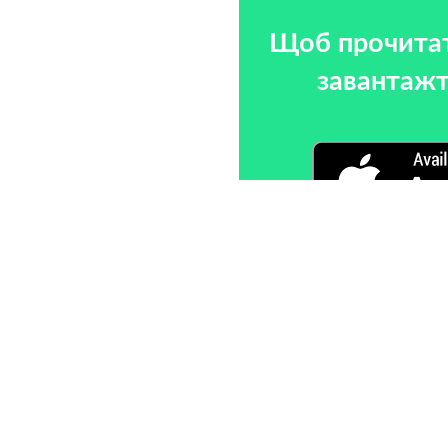
Щоб прочитат
завантажт