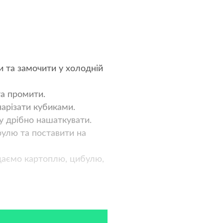
 та замочити у холодній
та промити.
арізати кубиками.
у дрібно нашаткувати.
рулю та поставити на
даємо картоплю, цибулю,