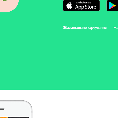
Збалансоване харчування
На