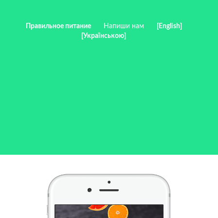
Правильное питание
Напиши нам
[English]
[Українською]