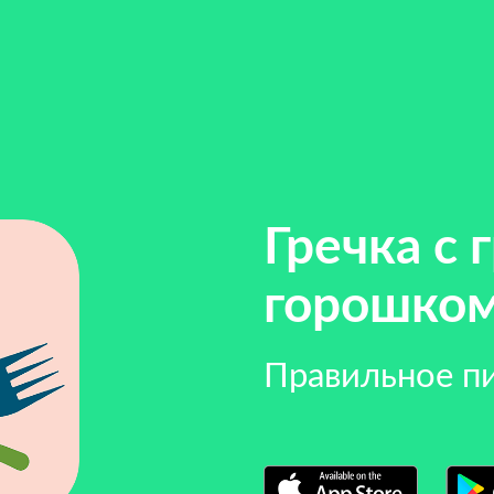
Гречка с 
горошко
Правильное п