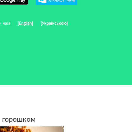
и нам
[English]
[Українською]
и горошком