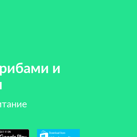
грибами и
м
итание