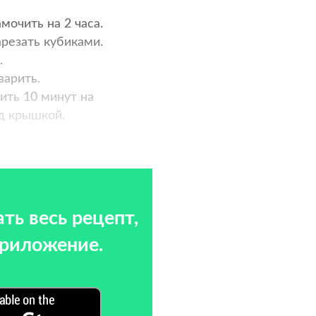
мочить на 2 часа.
арезать кубиками.
.
варить.
ить 10 минут на
д крышкой.
ть весь рецепт,
приложение.