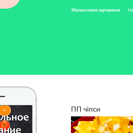
Збалансоване харчування
На
ПП чіпси