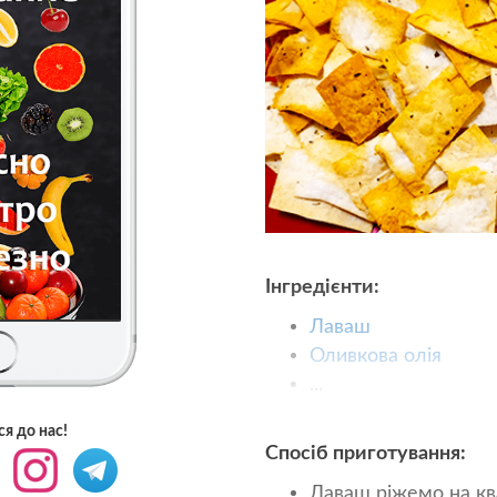
Інгредієнти:
Лаваш
Оливкова олія
...
я до нас!
Спосіб приготування:
Лаваш ріжемо на кв