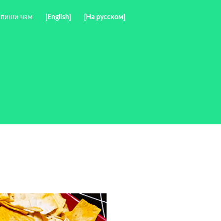
пиши нам
[English]
[На русском]