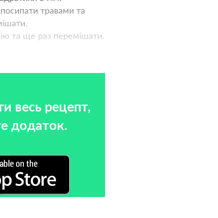
 посипати травами та
мішати.
ію та ще раз перемішати.
и весь рецепт,
е додаток.