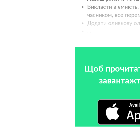
Викласти в ємність,
часником, все пере
Додати оливкову ол
...
Щоб прочитат
завантажт