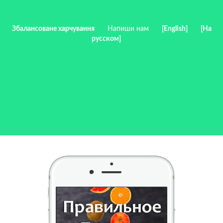
Збалансоване харчування
Напиши нам
[English]
[На
русском]