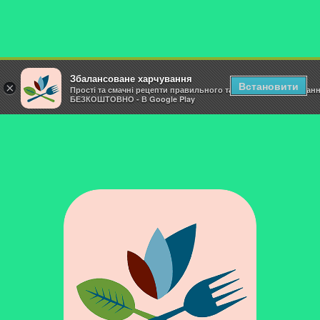
Збалансоване харчування
Встановити
×
Прості та смачні рецепти правильного та здорового харчуван
БЕЗКОШТОВНО - В Google Play