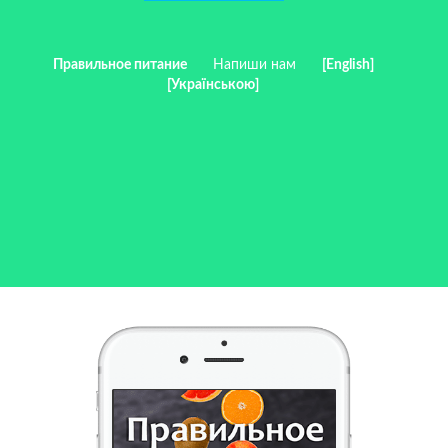
Правильное питание
Напиши нам
[English]
[Українською]