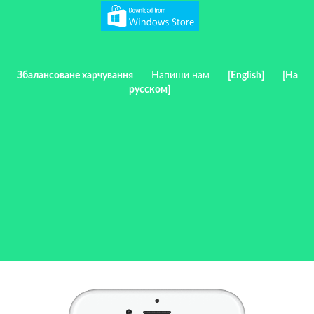
Збалансоване харчування
Напиши нам
[English]
[На
русском]