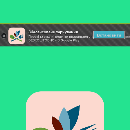
Збалансоване харчування
Встановити
×
Прості та смачні рецепти правильного та здорового харчуван
БЕЗКОШТОВНО - В Google Play