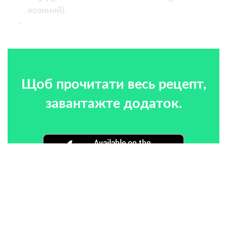
козиний),
...
Щоб прочитати весь рецепт,
завантажте додаток.