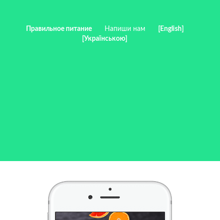
Правильное питание
Напиши нам
[English]
[Українською]