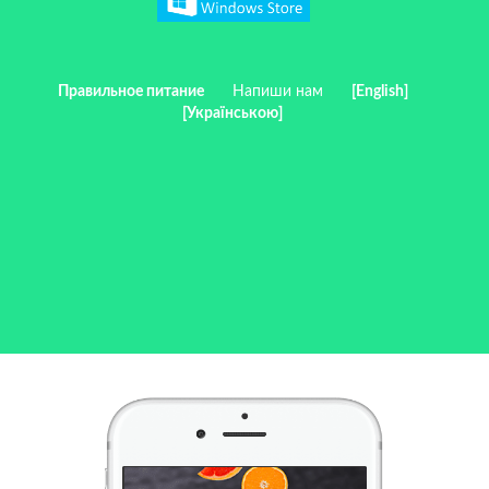
Правильное питание
Напиши нам
[English]
[Українською]