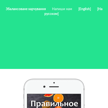
Збалансоване харчування
Напиши нам
[English]
[На
русском]