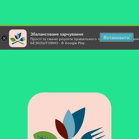
Збалансоване харчування
Встановити
×
Прості та смачні рецепти правильного та здорового харчуван
БЕЗКОШТОВНО - В Google Play