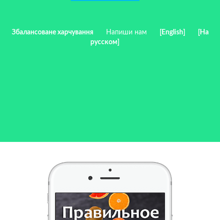
Збалансоване харчування
Напиши нам
[English]
[На
русском]