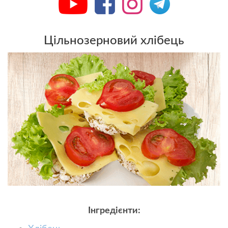
Цільнозерновий хлібець
Інгредієнти: