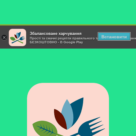
Збалансоване харчування
Встановити
×
Прості та смачні рецепти правильного та здорового харчуван
БЕЗКОШТОВНО - В Google Play