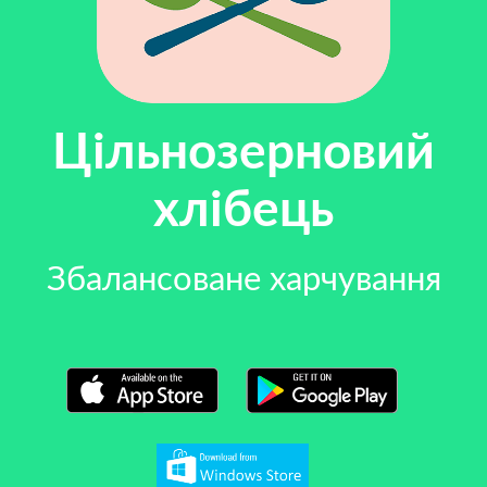
Цільнозерновий
хлібець
Збалансоване харчування