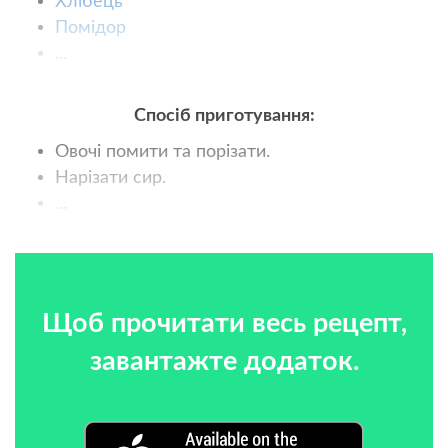
Хлібець
Помідор
...
Спосіб приготування:
Овочі помити та порізати.
Нарізати сир.
...
Щоб прочитати весь рецепт,
завантажте додаток.