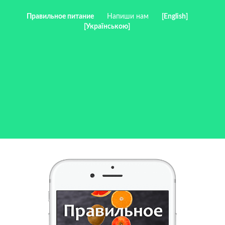
Правильное питание
Напиши нам
[English]
[Українською]