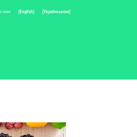
и нам
[English]
[Українською]