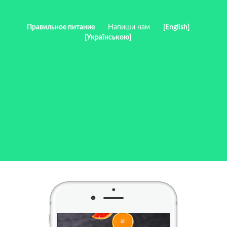
Правильное питание
Напиши нам
[English]
[Українською]